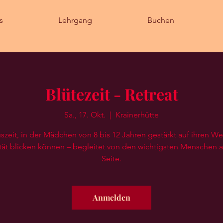
s
Lehrgang
Buchen
Blütezeit - Retreat
Sa., 17. Okt.
  |  
Krainerhütte
szeit, in der Mädchen von 8 bis 12 Jahren gestärkt auf ihren We
ät blicken können – begleitet von den wichtigsten Menschen a
Seite.
Anmelden