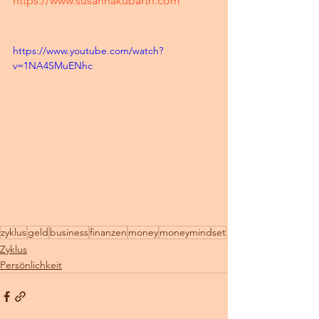
https://www.susannakubarth.com
https://www.youtube.com/watch?
v=1NA4SMuENhc
zyklus
geld
business
finanzen
money
moneymindset
Zyklus
Persönlichkeit