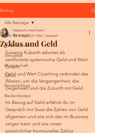
Beitrag
Alle Beiträge
Natascha Herrmann
Alle Beiträge
30. Juni 2023
1 Min. Lesezeit
Zyklus und Geld
Kinderwunsch
Susanna Kubarth arbeitet als 
Sexualität
zertifizierte systemische Geld und Wert 
Mutterschaft
Coach. 
Geld und Wert Coaching verbindet das 
Zyklus
Wissen, um die Vergangenheit, die 
Persönlichkeit
Gegenwart und die Zukunft mit Geld. 
Beckenboden
Im Bezug auf Geld erfährst du im 
Gespräch mit Susa die Zyklen von Geld 
allgemein und wie sich das im Business 
zeigen kann und wie unser 
persönlicher hormoneller Zyklus 